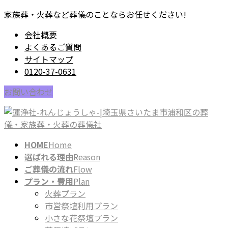
コ
ナ
家族葬・火葬など葬儀のことならお任せください!
ン
ビ
会社概要
テ
ゲ
よくあるご質問
ン
ー
サイトマップ
ツ
シ
0120-37-0631
に
ョ
移
ン
お問い合わせ
動
に
移
動
HOME
Home
選ばれる理由
Reason
ご葬儀の流れ
Flow
プラン・費用
Plan
火葬プラン
市営祭壇利用プラン
小さな花祭壇プラン