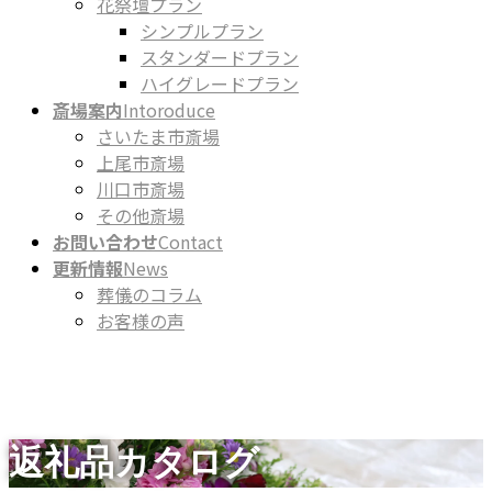
花祭壇プラン
シンプルプラン
スタンダードプラン
ハイグレードプラン
斎場案内
Intoroduce
さいたま市斎場
上尾市斎場
川口市斎場
その他斎場
お問い合わせ
Contact
更新情報
News
葬儀のコラム
お客様の声
返礼品カタログ