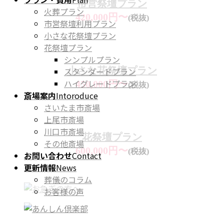
市営祭壇プラン
火葬プラン
420,000円〜
(税抜)
市営祭壇利用プラン
小さな花祭壇プラン
花祭壇プラン
シンプルプラン
小さな花祭壇プラン
スタンダードプラン
ハイグレードプラン
450,000円〜
(税抜)
斎場案内
Intoroduce
さいたま市斎場
上尾市斎場
川口市斎場
花祭壇プラン
その他斎場
600,000円〜
(税抜)
お問い合わせ
Contact
更新情報
News
葬儀のコラム
お客様の声