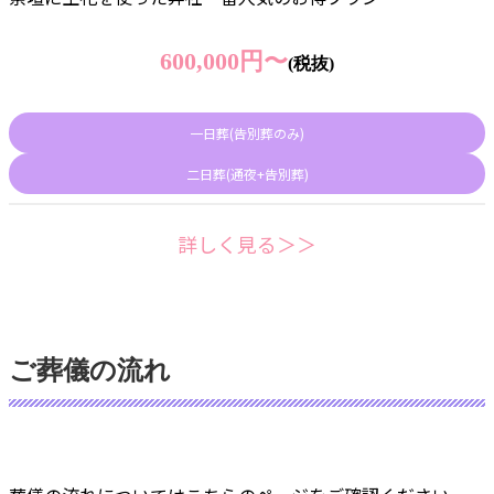
600,000円〜
(税抜)
一日葬(告別葬のみ)
二日葬(通夜+告別葬)
詳しく見る＞＞
ご葬儀の流れ