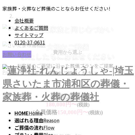
コ
ナ
家族葬・火葬など葬儀のことならお任せください!
ン
ビ
会社概要
テ
ゲ
よくあるご質問
逝く人に家族と同じ心づかい
ン
ー
サイトマップ
ツ
シ
0120-37-0631
に
ョ
大切なご葬儀
移
ン
費用から選ぶ
お問い合わせ
わたしたちにお任せください
動
に
お客様のご要望に沿った葬儀プランをご提案。
移
Previous
Next
宗派・宗教もご相談ください。
動
火葬プラン
180,000円〜
(税抜)
(会員価格
150,000円〜
)
HOME
Home
(税抜)
選ばれる理由
Reason
ご葬儀の流れ
Flow
プラン・費用
Plan