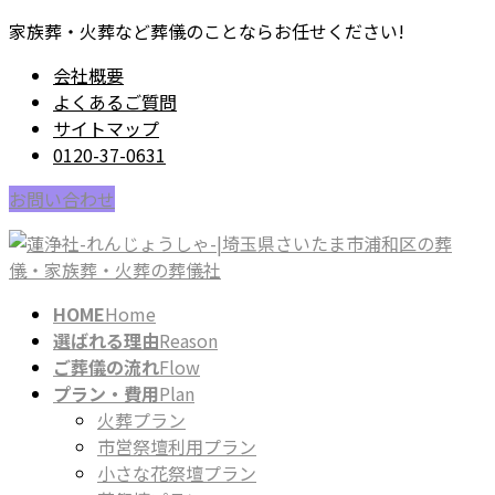
コ
ナ
家族葬・火葬など葬儀のことならお任せください!
ン
ビ
会社概要
テ
ゲ
よくあるご質問
ン
ー
サイトマップ
ツ
シ
0120-37-0631
に
ョ
移
ン
お問い合わせ
動
に
移
動
HOME
Home
選ばれる理由
Reason
ご葬儀の流れ
Flow
プラン・費用
Plan
火葬プラン
市営祭壇利用プラン
小さな花祭壇プラン