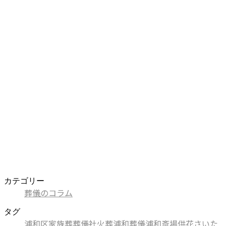
カテゴリー
葬儀のコラム
タグ
浦和区
家族葬
葬儀社
火葬
浦和
葬儀
浦和斎場
供花
さいた