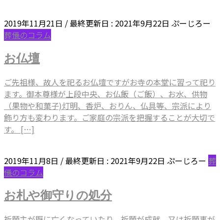
2019年11月21日
/ 最終更新日 :
2021年9月22日
ぷーじろー
葬儀のコラム
お仏壇
ご先祖様、故人を祀るお仏壇ですがお寺の本堂に習って祀り
ます。御本尊様が上段中央、お仏飯（ご飯）、お水、供物
（果物や和菓子)灯明、香炉、おりん、仏具等、宗派により
飾り方も変わります。ご家庭の宗派を把握することが大切で
す。 […]
2019年11月8日
/ 最終更新日 :
2021年9月22日
ぷーじろー
葬
儀のコラム
お札や御守りの処分
祈願主が既に亡くなっていたり、祈願が成就、又は祈願事が