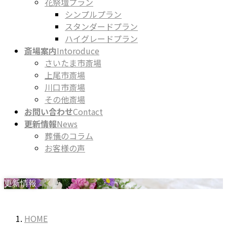
花祭壇プラン
シンプルプラン
スタンダードプラン
ハイグレードプラン
斎場案内
Intoroduce
さいたま市斎場
上尾市斎場
川口市斎場
その他斎場
お問い合わせ
Contact
更新情報
News
葬儀のコラム
お客様の声
更新情報
HOME