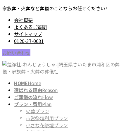
コ
ナ
家族葬・火葬など葬儀のことならお任せください!
ン
ビ
会社概要
テ
ゲ
よくあるご質問
ン
ー
サイトマップ
ツ
シ
0120-37-0631
に
ョ
移
ン
お問い合わせ
動
に
移
動
HOME
Home
選ばれる理由
Reason
ご葬儀の流れ
Flow
プラン・費用
Plan
火葬プラン
市営祭壇利用プラン
小さな花祭壇プラン