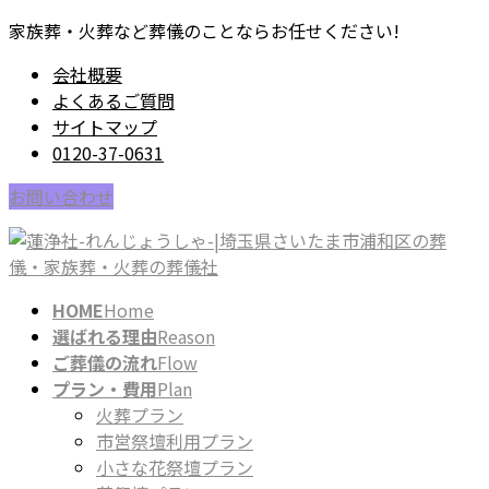
コ
ナ
家族葬・火葬など葬儀のことならお任せください!
ン
ビ
会社概要
テ
ゲ
よくあるご質問
ン
ー
サイトマップ
ツ
シ
0120-37-0631
に
ョ
移
ン
お問い合わせ
動
に
移
動
HOME
Home
選ばれる理由
Reason
ご葬儀の流れ
Flow
プラン・費用
Plan
火葬プラン
市営祭壇利用プラン
小さな花祭壇プラン