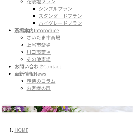
花祭壇プラン
シンプルプラン
スタンダードプラン
ハイグレードプラン
斎場案内
Intoroduce
さいたま市斎場
上尾市斎場
川口市斎場
その他斎場
お問い合わせ
Contact
更新情報
News
葬儀のコラム
お客様の声
更新情報
HOME