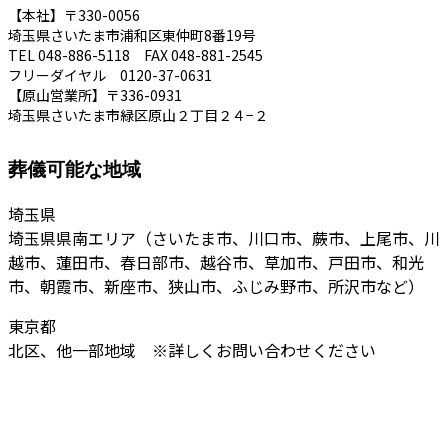
【本社】〒330-0056
埼玉県さいたま市浦和区東仲町8番19号
TEL 048-886-5118 FAX 048-881-2545
フリーダイヤル 0120-37-0631
【原山営業所】〒336-0931
埼玉県さいたま市緑区原山２丁目２４−２
葬儀可能な地域
埼玉県
埼玉県県南エリア（さいたま市、川口市、蕨市、上尾市、川
越市、蓮田市、春日部市、越谷市、草加市、戸田市、和光
市、朝霞市、新座市、狭山市、ふじみ野市、所沢市など）
東京都
北区、他一部地域 ※詳しくお問い合わせください