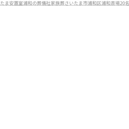
たま
安置室
浦和の葬儀社
家族葬
さいたま市浦和区
浦和斎場
20