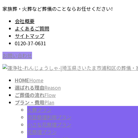
コ
ナ
家族葬・火葬など葬儀のことならお任せください!
ン
ビ
会社概要
テ
ゲ
よくあるご質問
ン
ー
サイトマップ
ツ
シ
0120-37-0631
に
ョ
移
ン
お問い合わせ
動
に
移
動
HOME
Home
選ばれる理由
Reason
ご葬儀の流れ
Flow
プラン・費用
Plan
火葬プラン
市営祭壇利用プラン
小さな花祭壇プラン
花祭壇プラン