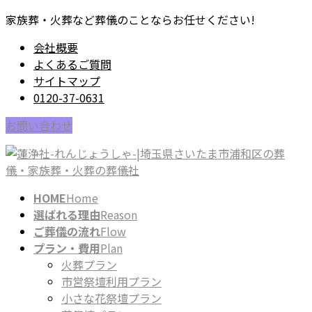
コ
ナ
家族葬・火葬など葬儀のことならお任せください!
ン
ビ
会社概要
テ
ゲ
よくあるご質問
ン
ー
サイトマップ
ツ
シ
0120-37-0631
に
ョ
移
ン
お問い合わせ
動
に
移
動
HOME
Home
選ばれる理由
Reason
ご葬儀の流れ
Flow
プラン・費用
Plan
火葬プラン
市営祭壇利用プラン
小さな花祭壇プラン