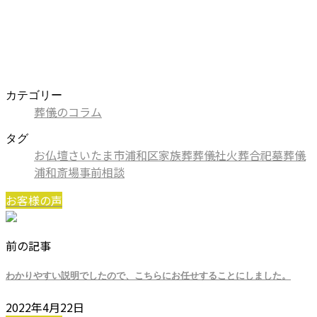
カテゴリー
葬儀のコラム
タグ
お仏壇
さいたま市
浦和区
家族葬
葬儀社
火葬
合祀墓
葬儀
浦和斎場
事前相談
お客様の声
前の記事
わかりやすい説明でしたので、こちらにお任せすることにしました。
2022年4月22日