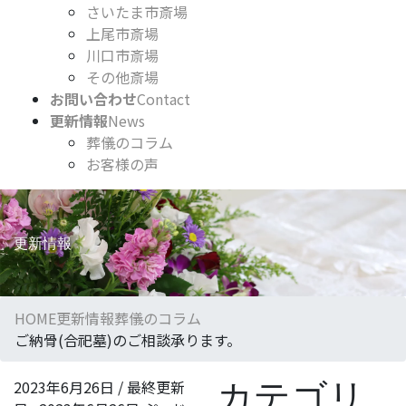
さいたま市斎場
上尾市斎場
川口市斎場
その他斎場
お問い合わせ
Contact
更新情報
News
葬儀のコラム
お客様の声
更新情報
HOME
更新情報
葬儀のコラム
ご納骨(合祀墓)のご相談承ります。
2023年6月26日
/ 最終更新
カテゴリ