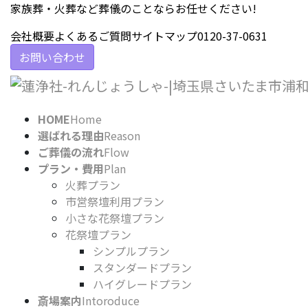
コ
ナ
家族葬・火葬など葬儀のことならお任せください!
ン
ビ
会社概要
よくあるご質問
サイトマップ
0120-37-0631
テ
ゲ
ン
ー
お問い合わせ
ツ
シ
に
ョ
移
ン
HOME
Home
動
に
選ばれる理由
Reason
移
ご葬儀の流れ
Flow
動
プラン・費用
Plan
火葬プラン
市営祭壇利用プラン
小さな花祭壇プラン
花祭壇プラン
シンプルプラン
スタンダードプラン
ハイグレードプラン
斎場案内
Intoroduce