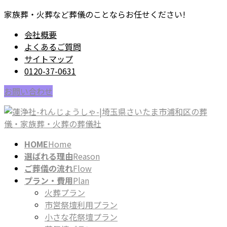
コ
ナ
家族葬・火葬など葬儀のことならお任せください!
ン
ビ
会社概要
テ
ゲ
よくあるご質問
ン
ー
サイトマップ
ツ
シ
0120-37-0631
に
ョ
移
ン
お問い合わせ
動
に
移
動
HOME
Home
選ばれる理由
Reason
ご葬儀の流れ
Flow
プラン・費用
Plan
火葬プラン
市営祭壇利用プラン
小さな花祭壇プラン