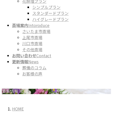
花祭壇プラン
シンプルプラン
スタンダードプラン
ハイグレードプラン
斎場案内
Intoroduce
さいたま市斎場
上尾市斎場
川口市斎場
その他斎場
お問い合わせ
Contact
更新情報
News
葬儀のコラム
お客様の声
更新情報
HOME