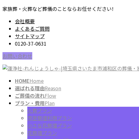
コ
ナ
家族葬・火葬など葬儀のことならお任せください!
ン
ビ
会社概要
テ
ゲ
よくあるご質問
ン
ー
サイトマップ
ツ
シ
0120-37-0631
に
ョ
移
ン
お問い合わせ
動
に
移
動
HOME
Home
選ばれる理由
Reason
ご葬儀の流れ
Flow
プラン・費用
Plan
火葬プラン
市営祭壇利用プラン
小さな花祭壇プラン
花祭壇プラン