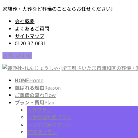
コ
ナ
家族葬・火葬など葬儀のことならお任せください!
ン
ビ
会社概要
テ
ゲ
よくあるご質問
ン
ー
サイトマップ
ツ
シ
0120-37-0631
に
ョ
移
ン
お問い合わせ
動
に
移
動
HOME
Home
選ばれる理由
Reason
ご葬儀の流れ
Flow
プラン・費用
Plan
火葬プラン
市営祭壇利用プラン
小さな花祭壇プラン
花祭壇プラン