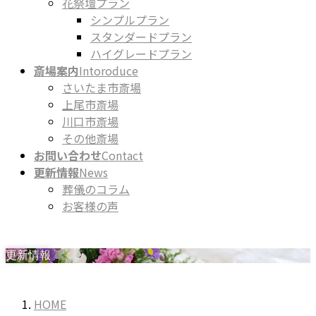
花祭壇プラン
シンプルプラン
スタンダードプラン
ハイグレードプラン
斎場案内
Intoroduce
さいたま市斎場
上尾市斎場
川口市斎場
その他斎場
お問い合わせ
Contact
更新情報
News
葬儀のコラム
お客様の声
更新情報
HOME