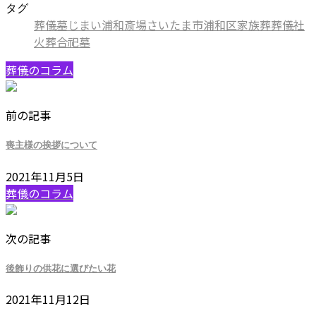
タグ
葬儀
墓じまい
浦和斎場
さいたま市
浦和区
家族葬
葬儀社
火葬
合祀墓
葬儀のコラム
前の記事
喪主様の挨拶について
2021年11月5日
葬儀のコラム
次の記事
後飾りの供花に選びたい花
2021年11月12日