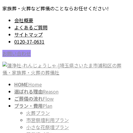
コ
ナ
家族葬・火葬など葬儀のことならお任せください!
ン
ビ
会社概要
テ
ゲ
よくあるご質問
ン
ー
サイトマップ
ツ
シ
0120-37-0631
に
ョ
移
ン
お問い合わせ
動
に
移
動
HOME
Home
選ばれる理由
Reason
ご葬儀の流れ
Flow
プラン・費用
Plan
火葬プラン
市営祭壇利用プラン
小さな花祭壇プラン