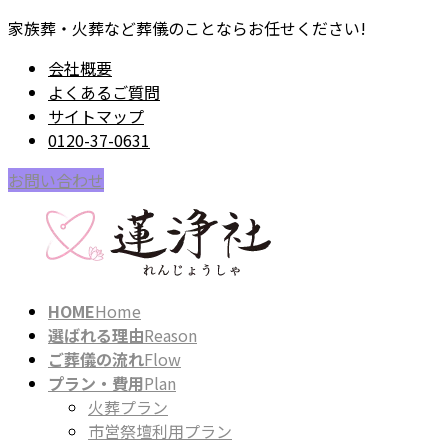
コ
ナ
家族葬・火葬など葬儀のことならお任せください!
ン
ビ
会社概要
テ
ゲ
よくあるご質問
ン
ー
サイトマップ
ツ
シ
0120-37-0631
に
ョ
移
ン
お問い合わせ
動
に
移
動
HOME
Home
選ばれる理由
Reason
ご葬儀の流れ
Flow
プラン・費用
Plan
火葬プラン
市営祭壇利用プラン