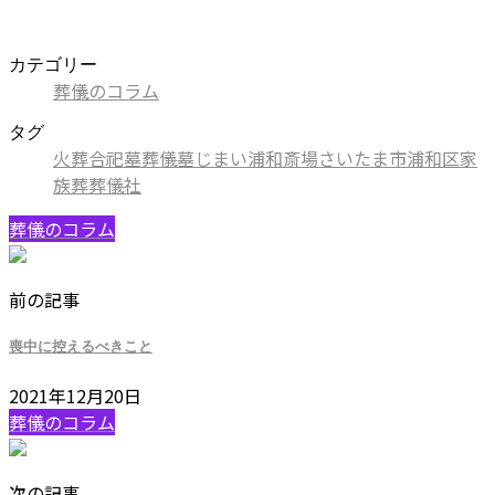
カテゴリー
葬儀のコラム
タグ
火葬
合祀墓
葬儀
墓じまい
浦和斎場
さいたま市
浦和区
家
族葬
葬儀社
葬儀のコラム
前の記事
喪中に控えるべきこと
2021年12月20日
葬儀のコラム
次の記事