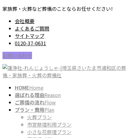
コ
ナ
家族葬・火葬など葬儀のことならお任せください!
ン
ビ
会社概要
テ
ゲ
よくあるご質問
ン
ー
サイトマップ
ツ
シ
0120-37-0631
に
ョ
移
ン
お問い合わせ
動
に
移
動
HOME
Home
選ばれる理由
Reason
ご葬儀の流れ
Flow
プラン・費用
Plan
火葬プラン
市営祭壇利用プラン
小さな花祭壇プラン