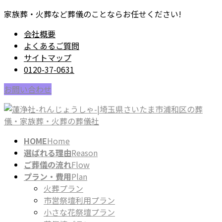
コ
ナ
家族葬・火葬など葬儀のことならお任せください!
ン
ビ
会社概要
テ
ゲ
よくあるご質問
ン
ー
サイトマップ
ツ
シ
0120-37-0631
に
ョ
移
ン
お問い合わせ
動
に
移
動
HOME
Home
選ばれる理由
Reason
ご葬儀の流れ
Flow
プラン・費用
Plan
火葬プラン
市営祭壇利用プラン
小さな花祭壇プラン