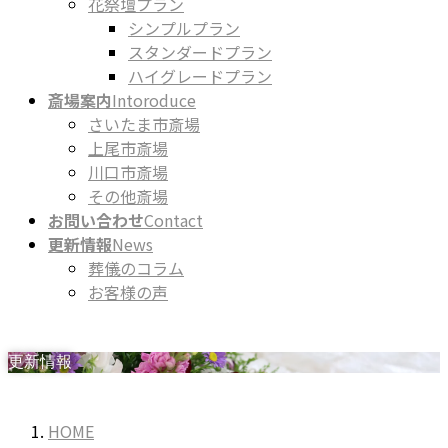
花祭壇プラン
シンプルプラン
スタンダードプラン
ハイグレードプラン
斎場案内
Intoroduce
さいたま市斎場
上尾市斎場
川口市斎場
その他斎場
お問い合わせ
Contact
更新情報
News
葬儀のコラム
お客様の声
更新情報
HOME