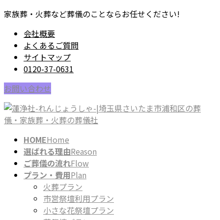
コ
ナ
家族葬・火葬など葬儀のことならお任せください!
ン
ビ
会社概要
テ
ゲ
よくあるご質問
ン
ー
サイトマップ
ツ
シ
0120-37-0631
に
ョ
移
ン
お問い合わせ
動
に
移
動
HOME
Home
選ばれる理由
Reason
ご葬儀の流れ
Flow
プラン・費用
Plan
火葬プラン
市営祭壇利用プラン
小さな花祭壇プラン