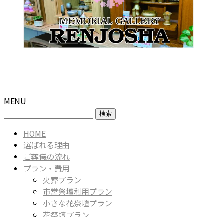
MENU
検
索:
HOME
選ばれる理由
ご葬儀の流れ
プラン・費用
火葬プラン
市営祭壇利用プラン
小さな花祭壇プラン
花祭壇プラン