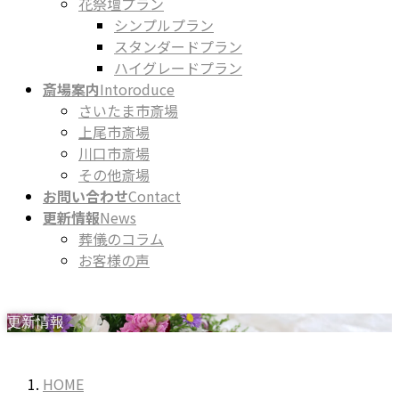
花祭壇プラン
シンプルプラン
スタンダードプラン
ハイグレードプラン
斎場案内
Intoroduce
さいたま市斎場
上尾市斎場
川口市斎場
その他斎場
お問い合わせ
Contact
更新情報
News
葬儀のコラム
お客様の声
更新情報
HOME