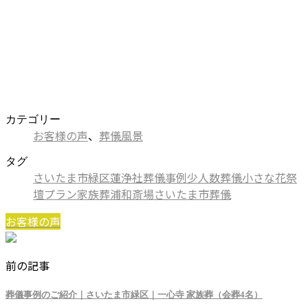
カテゴリー
お客様の声
、
葬儀風景
タグ
さいたま市緑区
蓮浄社
葬儀事例
少人数葬儀
小さな花祭
壇プラン
家族葬
浦和斎場
さいたま市葬儀
お客様の声
前の記事
葬儀事例のご紹介｜さいたま市緑区｜一心寺 家族葬（会葬4名）