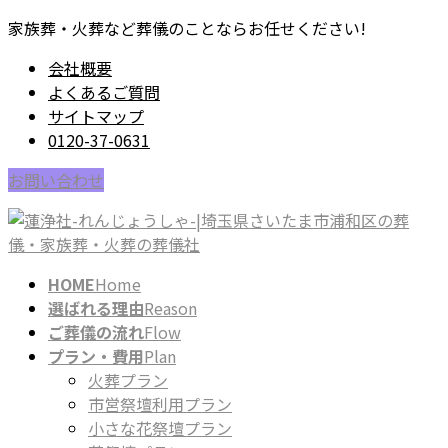
コ
ナ
家族葬・火葬など葬儀のことならお任せください!
ン
ビ
会社概要
テ
ゲ
よくあるご質問
ン
ー
サイトマップ
ツ
シ
0120-37-0631
に
ョ
移
ン
お問い合わせ
動
に
移
動
HOME
Home
選ばれる理由
Reason
ご葬儀の流れ
Flow
プラン・費用
Plan
火葬プラン
市営祭壇利用プラン
小さな花祭壇プラン