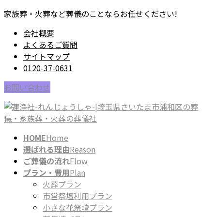
コ
ナ
家族葬・火葬など葬儀のことならお任せください!
ン
ビ
会社概要
テ
ゲ
よくあるご質問
ン
ー
サイトマップ
ツ
シ
0120-37-0631
に
ョ
移
ン
お問い合わせ
動
に
移
動
HOME
Home
選ばれる理由
Reason
ご葬儀の流れ
Flow
プラン・費用
Plan
火葬プラン
市営祭壇利用プラン
小さな花祭壇プラン