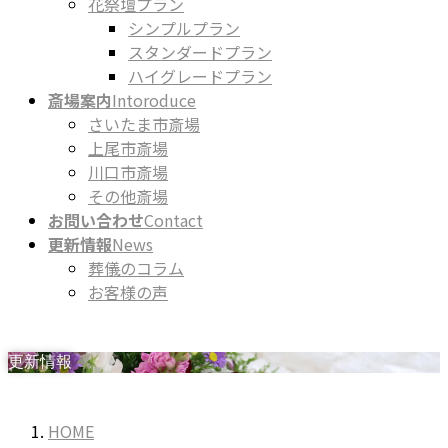
花祭壇プラン
シンプルプラン
スタンダードプラン
ハイグレードプラン
斎場案内
Intoroduce
さいたま市斎場
上尾市斎場
川口市斎場
その他斎場
お問い合わせ
Contact
更新情報
News
葬儀のコラム
お客様の声
更新情報
HOME