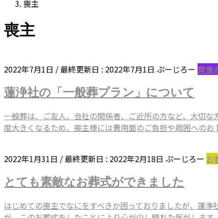
喪主
喪主
2022年7月1日
/ 最終更新日 :
2022年7月1日
ぷーじろー
葬儀
蓮浄社の「一般葬プラン」について
一般葬は、ご友人、会社の関係者、ご近所の方など、大切な
度大きくなるため、喪主様には費用面のご負担や周囲へのお [
2022年1月31日
/ 最終更新日 :
2022年2月18日
ぷーじろー
お
とても素敵なお葬式ができました
はじめての喪主でなにをすべきか困っておりましたが、蓮浄
が、このお葬式をしたことにより心が少し晴れた気がします。 