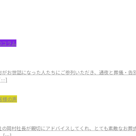
のコラム
方がお世話になった人たちにご参列いただき、通夜と葬儀・告
…]
客様の声
社の岡村社長が親切にアドバイスしてくれ、とても素敵なお葬
[…]