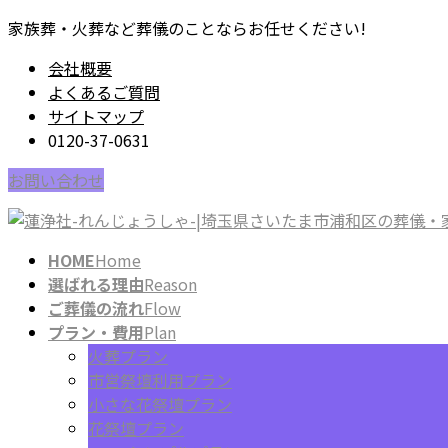
コ
ナ
家族葬・火葬など葬儀のことならお任せください!
ン
ビ
会社概要
テ
ゲ
よくあるご質問
ン
ー
サイトマップ
ツ
シ
0120-37-0631
に
ョ
移
ン
お問い合わせ
動
に
移
動
HOME
Home
選ばれる理由
Reason
ご葬儀の流れ
Flow
プラン・費用
Plan
火葬プラン
市営祭壇利用プラン
小さな花祭壇プラン
花祭壇プラン