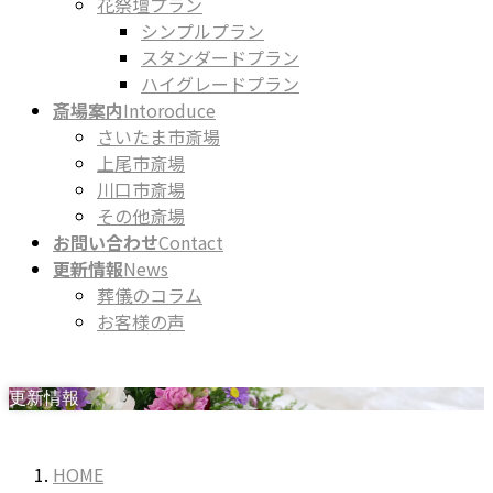
花祭壇プラン
シンプルプラン
スタンダードプラン
ハイグレードプラン
斎場案内
Intoroduce
さいたま市斎場
上尾市斎場
川口市斎場
その他斎場
お問い合わせ
Contact
更新情報
News
葬儀のコラム
お客様の声
更新情報
HOME