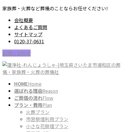
コ
ナ
家族葬・火葬など葬儀のことならお任せください!
ン
ビ
会社概要
テ
ゲ
よくあるご質問
ン
ー
サイトマップ
ツ
シ
0120-37-0631
に
ョ
移
ン
お問い合わせ
動
に
移
動
HOME
Home
選ばれる理由
Reason
ご葬儀の流れ
Flow
プラン・費用
Plan
火葬プラン
市営祭壇利用プラン
小さな花祭壇プラン