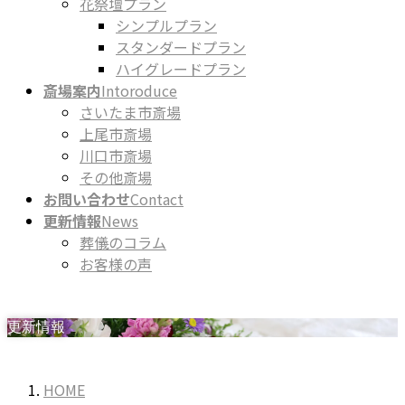
花祭壇プラン
シンプルプラン
スタンダードプラン
ハイグレードプラン
斎場案内
Intoroduce
さいたま市斎場
上尾市斎場
川口市斎場
その他斎場
お問い合わせ
Contact
更新情報
News
葬儀のコラム
お客様の声
更新情報
HOME