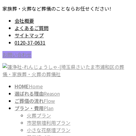
コ
ナ
家族葬・火葬など葬儀のことならお任せください!
ン
ビ
会社概要
テ
ゲ
よくあるご質問
ン
ー
サイトマップ
ツ
シ
0120-37-0631
に
ョ
移
ン
お問い合わせ
動
に
移
動
HOME
Home
選ばれる理由
Reason
ご葬儀の流れ
Flow
プラン・費用
Plan
火葬プラン
市営祭壇利用プラン
小さな花祭壇プラン