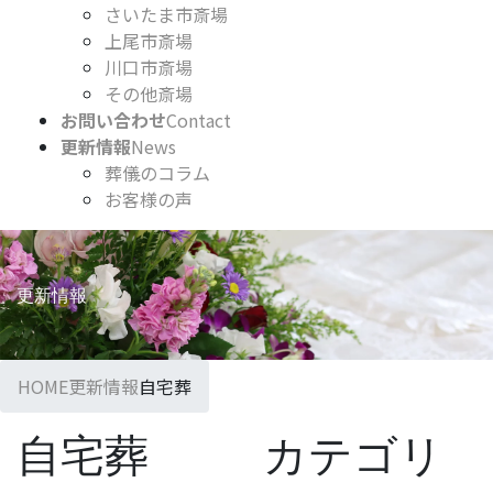
さいたま市斎場
上尾市斎場
川口市斎場
その他斎場
お問い合わせ
Contact
更新情報
News
葬儀のコラム
お客様の声
更新情報
HOME
更新情報
自宅葬
自宅葬
カテゴリ