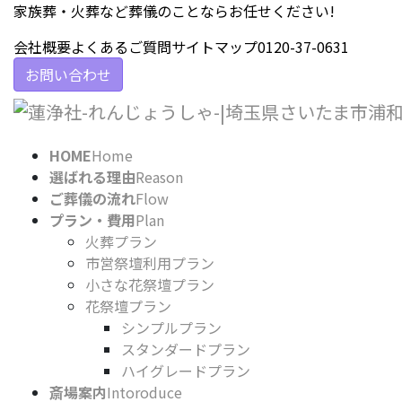
コ
ナ
家族葬・火葬など葬儀のことならお任せください!
ン
ビ
会社概要
よくあるご質問
サイトマップ
0120-37-0631
テ
ゲ
ン
ー
お問い合わせ
ツ
シ
に
ョ
移
ン
HOME
Home
動
に
選ばれる理由
Reason
移
ご葬儀の流れ
Flow
動
プラン・費用
Plan
火葬プラン
市営祭壇利用プラン
小さな花祭壇プラン
花祭壇プラン
シンプルプラン
スタンダードプラン
ハイグレードプラン
斎場案内
Intoroduce